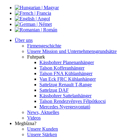
Über uns
Firmengeschichte
Unsere Mission und Unternehmensgrundsätze
Fuhrpark
Kässbohrer Planenanhänger
Talson Kofferanhänger
Talson FNA Kühlanhänger
Van Eck FRC Kühlanhänger
Sattelzug Renault T-Range
Sattelzug DAF
Kässbohrer Sattelanhänger
Talson Rendezvényes Félpótkocsi
Mercedes Nyergesvontató
News, Aktuelles
Videos
Megbízna?
Unsere Kunden
Unsere Stärken