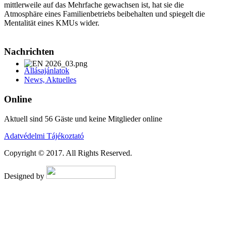
mittlerweile auf das Mehrfache gewachsen ist, hat sie die
Atmosphäre eines Familienbetriebs beibehalten und spiegelt die
Mentalität eines KMUs wider.
AdmirorFrames 2.0
, author/s
Vasiljevski
&
Kekeljevic
.
Nachrichten
Állásajánlatok
News, Aktuelles
Online
Aktuell sind 56 Gäste und keine Mitglieder online
Adatvédelmi Tájékoztató
Copyright © 2017. All Rights Reserved.
Designed by