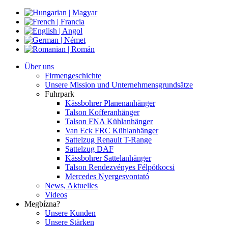
Über uns
Firmengeschichte
Unsere Mission und Unternehmensgrundsätze
Fuhrpark
Kässbohrer Planenanhänger
Talson Kofferanhänger
Talson FNA Kühlanhänger
Van Eck FRC Kühlanhänger
Sattelzug Renault T-Range
Sattelzug DAF
Kässbohrer Sattelanhänger
Talson Rendezvényes Félpótkocsi
Mercedes Nyergesvontató
News, Aktuelles
Videos
Megbízna?
Unsere Kunden
Unsere Stärken