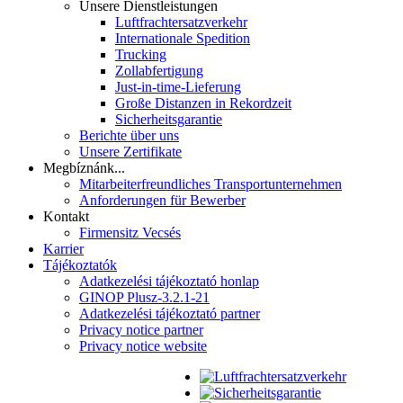
Unsere Dienstleistungen
Luftfrachtersatzverkehr
Internationale Spedition
Trucking
Zollabfertigung
Just-in-time-Lieferung
Große Distanzen in Rekordzeit
Sicherheitsgarantie
Berichte über uns
Unsere Zertifikate
Megbíznánk...
Mitarbeiterfreundliches Transportunternehmen
Anforderungen für Bewerber
Kontakt
Firmensitz Vecsés
Karrier
Tájékoztatók
Adatkezelési tájékoztató honlap
GINOP Plusz-3.2.1-21
Adatkezelési tájékoztató partner
Privacy notice partner
Privacy notice website