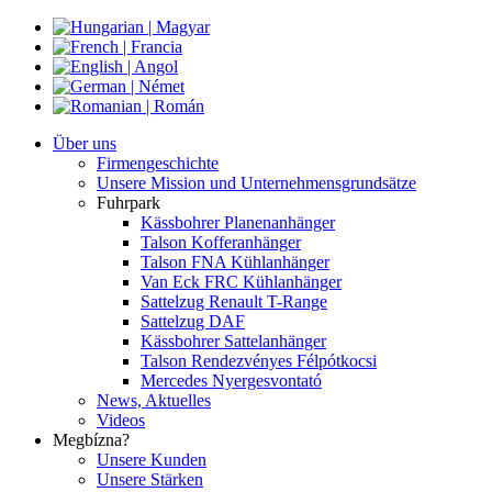
Über uns
Firmengeschichte
Unsere Mission und Unternehmensgrundsätze
Fuhrpark
Kässbohrer Planenanhänger
Talson Kofferanhänger
Talson FNA Kühlanhänger
Van Eck FRC Kühlanhänger
Sattelzug Renault T-Range
Sattelzug DAF
Kässbohrer Sattelanhänger
Talson Rendezvényes Félpótkocsi
Mercedes Nyergesvontató
News, Aktuelles
Videos
Megbízna?
Unsere Kunden
Unsere Stärken