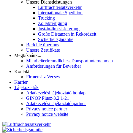
Unsere Dienstleistungen
Luftfrachtersatzverkehr
Internationale Spedition
Trucking
Zollabfertigung
Just-in-time-Lieferung
Große Distanzen in Rekordzeit
Sicherheitsgarantie
Berichte über uns
Unsere Zertifikate
Megbíznánk...
Mitarbeiterfreundliches Transportunternehmen
Anforderungen für Bewerber
Kontakt
Firmensitz Vecsés
Karrier
Tájékoztatók
Adatkezelési tájékoztató honlap
GINOP Plusz-3.2.1-21
Adatkezelési tájékoztató partner
Privacy notice partner
Privacy notice website