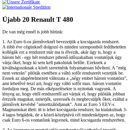
Újabb 20 Renault T 480
De van még ennél is jobb hírünk:
1. Az Euro 6-os járműveknél bevezetjük a kocsigazda rendszert.
A több éve cégünknél dolgozó és minden szempontból feddhetetlen
kollégák ezt a rendszert már ma is élvezik, akár úgy is, hogy a
három hét - egy hét rendszer pihenő-időszakaiban vontatójuk úgy
várja őket, hogy ki sem kell pakolniuk belőle. Ezeknek a
kiváltságosoknak a körét szeretnénk folyamatosan bővíteni. A "még
nem veterán" pil
óták esetében a váltó sofőr rendszerét vezetjük be.
Ennek az alapértelmezett változata a „négy ember három vontatóra”,
ami lehetővé teszi azt, hogy egy váltó sofőr max. három vontatón
forduljon meg. De más elképzelésekre is nyitottak vagyunk. A
lényeg az, hogy ettől rendszertől azt várjuk el, hogy pilótáik jobban
érezzék magukat, ismerjék, szeressék és megbecsüljék őket, ezáltal a
járművek kevésbé "amortizálódjanak". Ami az Euro 5 EEV-s
Magnumokat illeti: itt is lehet kocsigazda rendszer, ha kialakulnak 3-
4 tagos brigádok, de a közel-középtávú cél mindenképpen az, hogy
csak Euro 6-os vontatóink legyenek, mind kocsigazda rendszerben.
2. Az üzemanyag megtakarítás rendszert választhatóvá tesszük.