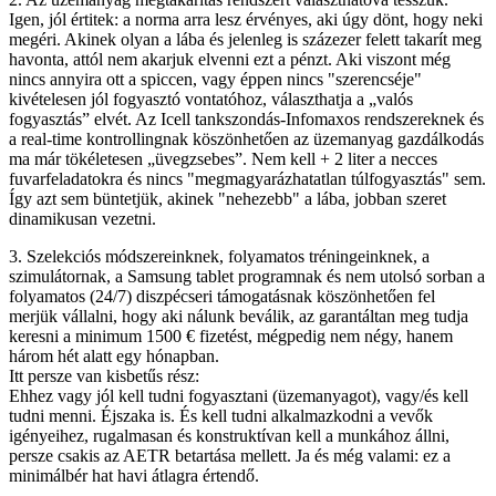
Igen, jól értitek: a norma arra lesz érvényes, aki úgy dönt, hogy neki
megéri. Akinek olyan a lába és jelenleg is százezer felett takarít meg
havonta, attól nem akarjuk elvenni ezt a pénzt. Aki viszont még
nincs annyira ott a spiccen, vagy éppen nincs "szerencséje"
kivételesen jól fogyasztó vontatóhoz, választhatja a „valós
fogyasztás” elvét. Az Icell tankszondás-Infomaxos rendszereknek és
a real-time kontrollingnak köszönhetően az üzemanyag gazdálkodás
ma már tökéletesen „üvegzsebes”. Nem kell + 2 liter a necces
fuvarfeladatokra és nincs "megmagyarázhatatlan túlfogyasztás" sem.
Így azt sem büntetjük, akinek "nehezebb" a lába, jobban szeret
dinamikusan vezetni.
3. Szelekciós módszereinknek, folyamatos tréningeinknek, a
szimulátornak, a Samsung tablet programnak és nem utolsó sorban a
folyamatos (24/7) diszpécseri támogatásnak köszönhetően fel
merjük vállalni, hogy aki nálunk beválik, az garantáltan meg tudja
keresni a minimum 1500 € fizetést, mégpedig nem négy, hanem
három hét alatt egy hónapban.
Itt persze van kisbetűs rész:
Ehhez vagy jól kell tudni fogyasztani (üzemanyagot), vagy/és kell
tudni menni. Éjszaka is. És kell tudni alkalmazkodni a vevők
igényeihez, rugalmasan és konstruktívan kell a munkához állni,
persze csakis az AETR betartása mellett. Ja és még valami: ez a
minimálbér hat havi átlagra értendő.