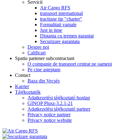
Servicii
Air Cargo RFS
transport international
tractiune tip "charter"
Formalitati vamale
Just in time
Distanta cu termen garantat
Securizare garantata
Despre noi
Calificari
Spatiu partener subcontractant
O companie de transport centrat pe oameni
Pe cine asteptam
Contact
Baza din Vecsés
Karrier
Tájékoztatók
Adatkezelési tájékoztató honlap
GINOP Plusz-3.2.1-21
Adatkezelési tájékoztató partner
Privacy notice partner
Privacy notice website