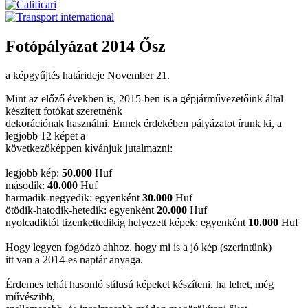
Fotópályázat 2014 Ősz
a képgyűjtés határideje November 21.
Mint az előző években is, 2015-ben is a gépjárművezetőink által
készített fotókat szeretnénk
dekorációnak használni. Ennek érdekében pályázatot írunk ki, a
legjobb 12 képet a
következőképpen kívánjuk jutalmazni:
legjobb kép:
50.000
Huf
második:
40.000
Huf
harmadik-negyedik: egyenként
30.000
Huf
ötödik-hatodik-hetedik: egyenként
20.000
Huf
nyolcadiktól tizenkettedikig helyezett képek: egyenként
10.000
Huf
Hogy legyen fogódzó ahhoz, hogy mi is a jó kép (szerintünk)
itt van a 2014-es naptár anyaga.
Érdemes tehát hasonló stílusú képeket készíteni, ha lehet, még
művészibb,