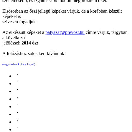
szellemesebb, és izgalmasabb módon megörökíteni őket.
Elsősorban az őszi jellegű képeket várjuk, de a korábban készült
képeket is
szívesen fogadjuk.
Az elkészült képeket a
palyazat@prevost.hu
címre várjuk, tárgyban
a következő
jelöléssel:
2014 ősz
A fotózáshoz sok sikert kívánunk!
(nagyításhoz klikk a képre!)