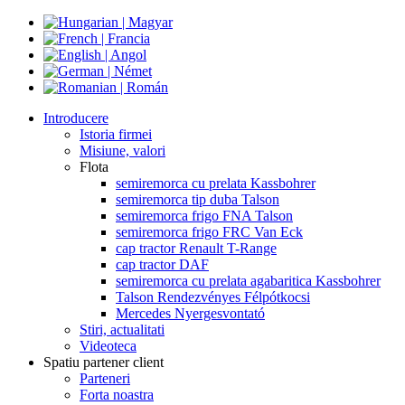
Introducere
Istoria firmei
Misiune, valori
Flota
semiremorca cu prelata Kassbohrer
semiremorca tip duba Talson
semiremorca frigo FNA Talson
semiremorca frigo FRC Van Eck
cap tractor Renault T-Range
cap tractor DAF
semiremorca cu prelata agabaritica Kassbohrer
Talson Rendezvényes Félpótkocsi
Mercedes Nyergesvontató
Stiri, actualitati
Videoteca
Spatiu partener client
Parteneri
Forta noastra