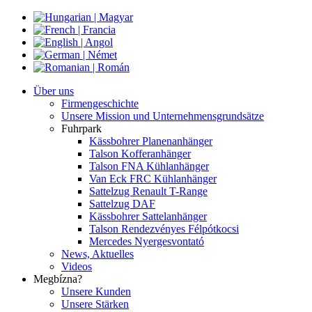
Über uns
Firmengeschichte
Unsere Mission und Unternehmensgrundsätze
Fuhrpark
Kässbohrer Planenanhänger
Talson Kofferanhänger
Talson FNA Kühlanhänger
Van Eck FRC Kühlanhänger
Sattelzug Renault T-Range
Sattelzug DAF
Kässbohrer Sattelanhänger
Talson Rendezvényes Félpótkocsi
Mercedes Nyergesvontató
News, Aktuelles
Videos
Megbízna?
Unsere Kunden
Unsere Stärken