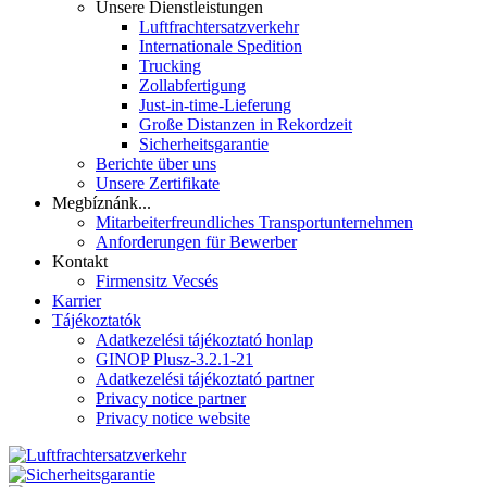
Unsere Dienstleistungen
Luftfrachtersatzverkehr
Internationale Spedition
Trucking
Zollabfertigung
Just-in-time-Lieferung
Große Distanzen in Rekordzeit
Sicherheitsgarantie
Berichte über uns
Unsere Zertifikate
Megbíznánk...
Mitarbeiterfreundliches Transportunternehmen
Anforderungen für Bewerber
Kontakt
Firmensitz Vecsés
Karrier
Tájékoztatók
Adatkezelési tájékoztató honlap
GINOP Plusz-3.2.1-21
Adatkezelési tájékoztató partner
Privacy notice partner
Privacy notice website