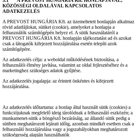
3.1 A PREVOST HUNGÁRIA Kft. HONLAPJÁVAL,
KÖZÖSSÉGI OLDALÁVAL KAPCSOLATOS
ADATKEZELÉS
A PREVOST HUNGÁRIA Kft. az üzemeltetett honlapján alkalmaz
rövid adatfájlokat, sütiket (cookie), amelyeket a honlapja a
felhasználók számítógépén helyez el. A sütik használatáról a
PREVOST HUNGÁRIA Kft. honlapján tájékoztatást ad és azokat
csak a látogatók kifejezett hozzájárulása esetén telepíti azok
számítógépére.
Az adatkezelés célja: a weboldal működésének biztosítása, a
felhasználói élmény javítása, valamint az oldal fejlesztéséhez és a
marketinghez szükséges adatok gyűjtése.
Az adatkezelés jogalapja: az érintett önkéntes és kifejezett
hozzájárulása.
Az adatkezelés időtartama: a honlap által használt sütik (cookies) a
funkciójuknak megfelelő ideig tárolódnak a felhasználó eszközén; a
munkamenet-sütik a böngésző bezárásáig, az állandó sütik pedig a
sütiben meghatározott lejárati időig, azonban mindkét esetben csak a
felhasználó hozzájárulása vagy a jogszabályokban meghatározott
szükségesség alapján használhatók