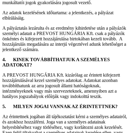
munkáltatói jogok gyakorlására jogosult vezető.
Az adatok kezelésének időtartama: a jelentkezés, a pályázat
elbírálásáig.
A pályáztatás lezárulta és az eredmény kihirdetése után a pályázók
személyi adatait a PREVOST HUNGÁRIA Kft. csak a pályázók
önkéntes és kifejezett hozzájárulása birtokában kezeli tovább. A
hozzájárulás megadására az interjú végeztével adunk lehetőséget a
jelentkező számára.
4.
KINEK TOVÁBBÍTHATJUK A SZEMÉLYES
ADATOKAT?
A PREVOST HUNGÁRIA Kft. kizárólag az érintett kifejezett
hozzájárulásával kezel személyes adatokat. Adatokat azonban
továbbíthatunk az arra jogosult állami hatóságoknak,
intézményeknek vagy más szervezeteknek, amennyiben azt a
hatályos jogszabályok előírják vagy indokolttá teszik.
5.
MILYEN JOGAI VANNAK AZ ÉRINTETTNEK?
Az érintettnek jogában áll tájékoztatást kérni a személyes adatairól,
és azokhoz hozzáférni. Joga van a személyes adatainak
helyesbítéséhez vagy törléséhez, vagy korlátozni azok kezelését.
Ezen felül tiltakozhat a személyes adatainak kezelése ellen, vagy