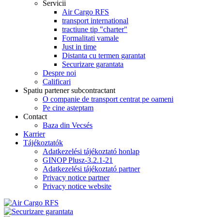
Servicii
Air Cargo RFS
transport international
tractiune tip "charter"
Formalitati vamale
Just in time
Distanta cu termen garantat
Securizare garantata
Despre noi
Calificari
Spatiu partener subcontractant
O companie de transport centrat pe oameni
Pe cine asteptam
Contact
Baza din Vecsés
Karrier
Tájékoztatók
Adatkezelési tájékoztató honlap
GINOP Plusz-3.2.1-21
Adatkezelési tájékoztató partner
Privacy notice partner
Privacy notice website