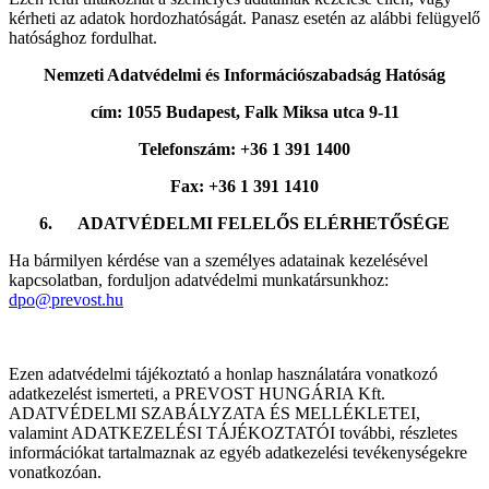
kérheti az adatok hordozhatóságát. Panasz esetén az alábbi felügyelő
hatósághoz fordulhat.
Nemzeti Adatvédelmi és Információszabadság Hatóság
cím: 1055 Budapest, Falk Miksa utca 9-11
Telefonszám: +36 1 391 1400
Fax: +36 1 391 1410
6.
ADATVÉDELMI FELELŐS ELÉRHETŐSÉGE
Ha bármilyen kérdése van a személyes adatainak kezelésével
kapcsolatban, forduljon adatvédelmi munkatársunkhoz:
dpo@prevost.hu
Ezen adatvédelmi tájékoztató a honlap használatára vonatkozó
adatkezelést ismerteti, a PREVOST HUNGÁRIA Kft.
ADATVÉDELMI SZABÁLYZATA ÉS MELLÉKLETEI,
valamint ADATKEZELÉSI TÁJÉKOZTATÓI további, részletes
információkat tartalmaznak az egyéb adatkezelési tevékenységekre
vonatkozóan.