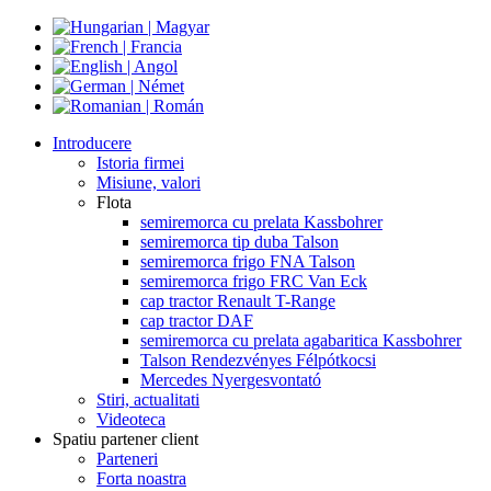
Introducere
Istoria firmei
Misiune, valori
Flota
semiremorca cu prelata Kassbohrer
semiremorca tip duba Talson
semiremorca frigo FNA Talson
semiremorca frigo FRC Van Eck
cap tractor Renault T-Range
cap tractor DAF
semiremorca cu prelata agabaritica Kassbohrer
Talson Rendezvényes Félpótkocsi
Mercedes Nyergesvontató
Stiri, actualitati
Videoteca
Spatiu partener client
Parteneri
Forta noastra