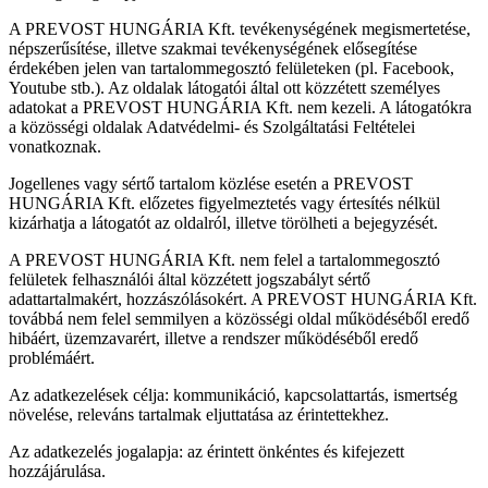
A PREVOST HUNGÁRIA Kft. tevékenységének megismertetése,
népszerűsítése, illetve szakmai tevékenységének elősegítése
érdekében jelen van tartalommegosztó felületeken (pl. Facebook,
Youtube stb.). Az oldalak látogatói által ott közzétett személyes
adatokat a PREVOST HUNGÁRIA Kft. nem kezeli. A látogatókra
a közösségi oldalak Adatvédelmi- és Szolgáltatási Feltételei
vonatkoznak.
Jogellenes vagy sértő tartalom közlése esetén a PREVOST
HUNGÁRIA Kft. előzetes figyelmeztetés vagy értesítés nélkül
kizárhatja a látogatót az oldalról, illetve törölheti a bejegyzését.
A PREVOST HUNGÁRIA Kft. nem felel a tartalommegosztó
felületek felhasználói által közzétett jogszabályt sértő
adattartalmakért, hozzászólásokért. A PREVOST HUNGÁRIA Kft.
továbbá nem felel semmilyen a közösségi oldal működéséből eredő
hibáért, üzemzavarért, illetve a rendszer működéséből eredő
problémáért.
Az adatkezelések célja: kommunikáció, kapcsolattartás, ismertség
növelése, releváns tartalmak eljuttatása az érintettekhez.
Az adatkezelés jogalapja: az érintett önkéntes és kifejezett
hozzájárulása.