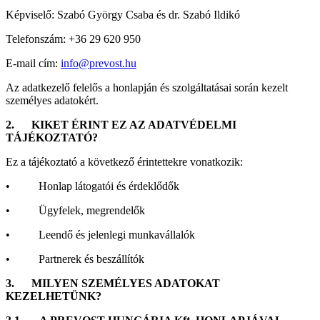
Képviselő: Szabó György Csaba és dr. Szabó Ildikó
Telefonszám: +36 29 620 950
E-mail cím:
info@prevost.hu
Az adatkezelő felelős a honlapján és szolgáltatásai során kezelt
személyes adatokért.
2.
KIKET ÉRINT EZ AZ ADATVÉDELMI
TÁJÉKOZTATÓ?
Ez a tájékoztató a következő érintettekre vonatkozik:
• Honlap látogatói és érdeklődők
• Ügyfelek, megrendelők
• Leendő és jelenlegi munkavállalók
• Partnerek és beszállítók
3.
MILYEN SZEMÉLYES ADATOKAT
KEZELHETÜNK?