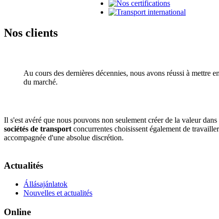
Nos clients
Au cours des dernières décennies, nous avons réussi à mettre en 
du marché.
Il s'est avéré que nous pouvons non seulement créer de la valeur dan
sociétés de transport
concurrentes choisissent également de travaille
accompagnée d'une absolue discrétion.
AdmirorFrames 2.0
, author/s
Vasiljevski
&
Kekeljevic
.
Actualités
Állásajánlatok
Nouvelles et actualités
Online