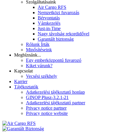
Szolgáltatásaink
Air Cargo RFS
Nemzetközi fuvarozás
Bérvontatás
Vámkezelés
Just-in-Time
Nagy távolság rekordidővel
Garantált biztonság
Rólunk Írták
Minősítéseink
Megbíznánk...
Egy emberközpontú fuvarozó
Kiket várunk?
Kapcsolat
Vecsési székhely
Karrier
Tájékoztatók
Adatkezelési tájékoztató honlap
GINOP Plusz-3.2.1-21
Adatkezelési tájékoztató partner
Privacy notice partner
Privacy notice website