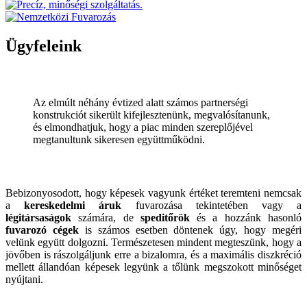
Ügyfeleink
Az elmúlt néhány évtized alatt számos partnerségi
konstrukciót sikerült kifejlesztenünk, megvalósítanunk,
és elmondhatjuk, hogy a piac minden szereplőjével
megtanultunk sikeresen együttműködni.
Bebizonyosodott, hogy képesek vagyunk értéket teremteni nemcsak
a
kereskedelmi áruk
fuvarozása tekintetében vagy a
légitársaságok
számára, de
speditőrök
és a hozzánk hasonló
fuvarozó cégek
is számos esetben döntenek úgy, hogy megéri
velünk együtt dolgozni. Természetesen mindent megteszünk, hogy a
jövőben is rászolgáljunk erre a bizalomra, és a maximális diszkréció
mellett állandóan képesek legyünk a tőlünk megszokott minőséget
nyújtani.