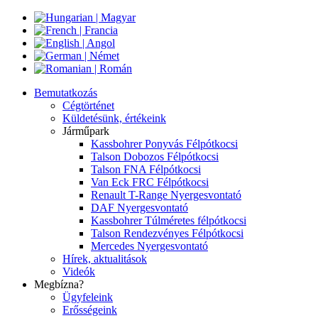
Bemutatkozás
Cégtörténet
Küldetésünk, értékeink
Járműpark
Kassbohrer Ponyvás Félpótkocsi
Talson Dobozos Félpótkocsi
Talson FNA Félpótkocsi
Van Eck FRC Félpótkocsi
Renault T-Range Nyergesvontató
DAF Nyergesvontató
Kassbohrer Túlméretes félpótkocsi
Talson Rendezvényes Félpótkocsi
Mercedes Nyergesvontató
Hírek, aktualitások
Videók
Megbízna?
Ügyfeleink
Erősségeink