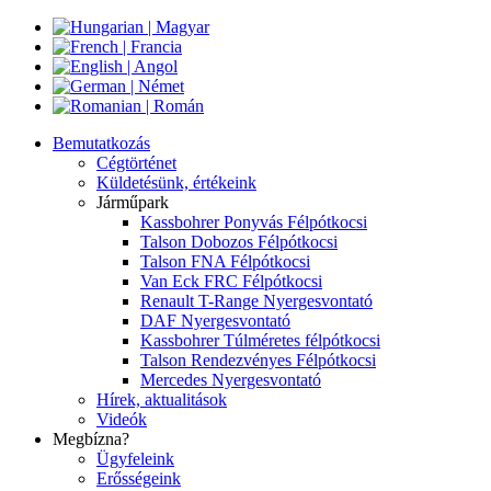
Bemutatkozás
Cégtörténet
Küldetésünk, értékeink
Járműpark
Kassbohrer Ponyvás Félpótkocsi
Talson Dobozos Félpótkocsi
Talson FNA Félpótkocsi
Van Eck FRC Félpótkocsi
Renault T-Range Nyergesvontató
DAF Nyergesvontató
Kassbohrer Túlméretes félpótkocsi
Talson Rendezvényes Félpótkocsi
Mercedes Nyergesvontató
Hírek, aktualitások
Videók
Megbízna?
Ügyfeleink
Erősségeink