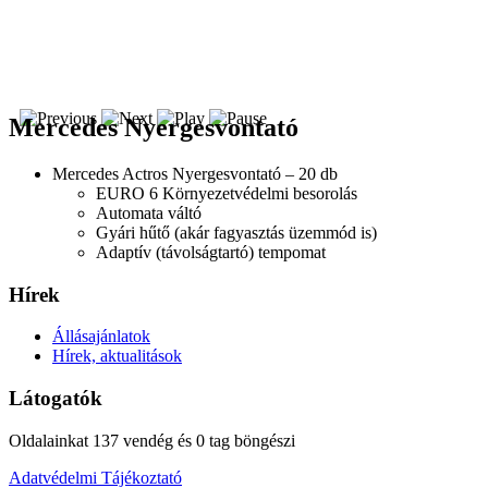
Mercedes Nyergesvontató
Mercedes Actros Nyergesvontató – 20 db
EURO 6 Környezetvédelmi besorolás
Automata váltó
Gyári hűtő (akár fagyasztás üzemmód is)
Adaptív (távolságtartó) tempomat
Hírek
Állásajánlatok
Hírek, aktualitások
Látogatók
Oldalainkat 137 vendég és 0 tag böngészi
Adatvédelmi Tájékoztató