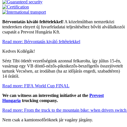
Bérvontatás kiváló feltételekkel!
A közelmúltban nemzetközi
tendereken elnyert új fuvarfeladatai teljesítéséhez bővíti alvállalkozói
csapatát a Prevost Hungária Kft.
Read more: Bérvontatás kiváló feltételekkel
Kedves Kollégák!
Sértz Tibi ötletét vezetőségünk azonnal felkarolta, így július 15-én,
vasárnap egy VB döntő-nézős-piknikezős-beszélgetős összejövetelt
tartunk Vecsésen, az irodában (ha az időjárás engedi, szabadtéren)
14 órától.
Read more: FIFA World Cup FINAL
We can witness an interesting initiative at the
Prevost
Hungaria
trucking company.
Read more: From the truck to the mountain bike: when drivers switch 
Nem csak a kamionsofőröknek jár vagány járgány.