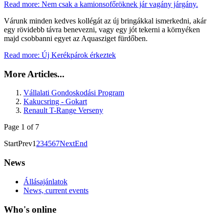
Read more: Nem csak a kamionsofőröknek jár vagány járgány.
Várunk minden kedves kollégát az új bringákkal ismerkedni, akár
egy rövidebb távra benevezni, vagy egy jót tekerni a környéken
majd csobbanni egyet az Aquasziget fürdőben.
Read more: Új Kerékpárok érkeztek
More Articles...
Vállalati Gondoskodási Program
Kakucsring - Gokart
Renault T-Range Verseny
Page 1 of 7
Start
Prev
1
2
3
4
5
6
7
Next
End
News
Állásajánlatok
News, current events
Who's online