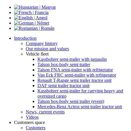
Introduction
Company history
Our mission and values
Vehicle fleet
Kassbohrer semi-trailer with tarpaulin
Talson box-body semi trailer
Talson FNA semi-trailer with refrigerator
Van Eck FRC semi-trailer with refrigerator
Renault T-Range semi trailer tractor unit
DAF semi trailer tractor unit
Kassbohrer semi-trailer for carrying heavy and
oversized cargo
Talson box-body semi trailer (event)
Mercedes-Benz Actros semi trailer tractor unit
News, current events
Videos
Customers space
Customers