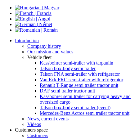
Introduction
Company history
Our mission and values
Vehicle fleet
Kassbohrer semi-trailer with tarpaulin
Talson box-body semi trailer
Talson FNA semi-trailer with refrigerator
Van Eck FRC semi-trailer with refrigerator
Renault T-Range semi trailer tractor unit
DAF semi trailer tractor unit
Kassbohrer semi-trailer for carrying heavy and
oversized cargo
Talson box-body semi trailer (event)
Mercedes-Benz Actros semi trailer tractor unit
News, current events
Videos
Customers space
Customers